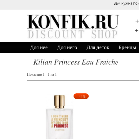
Вам нужна пом
+
+
Для неё
Для него
Для деток
Бренды
Kilian Princess Eau Fraiche
Показано 1 - 1 из 1
−44%