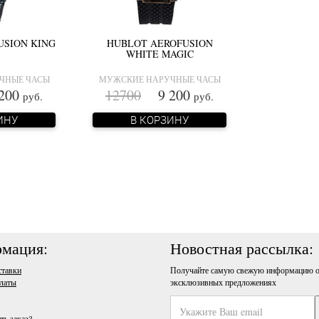
USION KING
HUBLOT AEROFUSION
WHITE MAGIC
ЧНЫЕ ЧАСЫ
МУЖСКИЕ НАРУЧНЫЕ ЧАСЫ
200
12700
9 200
руб.
руб.
ИНУ
В КОРЗИНУ
мация:
Новостная рассылка:
ставки
Получайте самую свежую информацию о
латы
эксклюзивных предложениях
ть заказ?