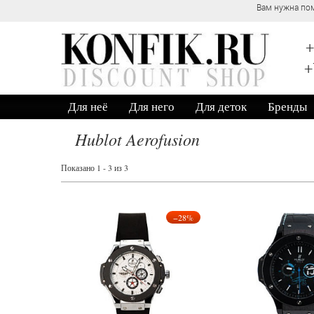
Вам нужна пом
+
+
Для неё
Для него
Для деток
Бренды
Hublot Aerofusion
Показано 1 - 3 из 3
−28%