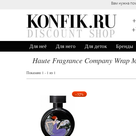
Вам нужна пом
+
+
Для неё
Для него
Для деток
Бренды
Haute Fragrance Company Wrap M
Показано 1 - 1 из 1
−32%