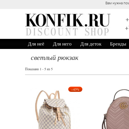
Вам нужна пом
+
+
Для неё
Для него
Для деток
Бренды
светлый рюкзак
Показано 1 - 5 из 5
−43%