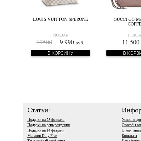
LOUIS VUITTON SPERONE
GUCCI GG 
СOFF
РЮКЗАК
РЮКЗ
17500
9 990
11 500
руб.
В КОРЗИНУ
В КОРЗ
Статьи:
Инфор
Подарки на 23 февраля
Условия до
Подарки на день рождения
Способы оп
Подарки на 14 февраля
О компании
Магазин Duty Free
Контакты
Таможенный конфискат
Как оформи