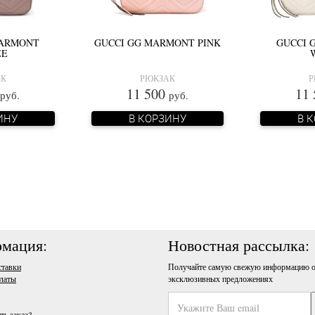
MARMONT
GUCCI GG MARMONT PINK
GUCCI 
EE
АК
РЮКЗАК
Р
11 500
11
руб.
руб.
ИНУ
В КОРЗИНУ
В 
мация:
Новостная рассылка:
ставки
Получайте самую свежую информацию о
латы
эксклюзивных предложениях
ть заказ?