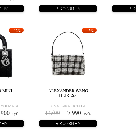
ИНУ
В КОРЗИНУ
В 
−32%
−45%
 MINI
ALEXANDER WANG
HEIRESS
-ФОРМАТА
СУМОЧКА - КЛАТЧ
900
14500
7 990
руб.
руб.
ИНУ
В КОРЗИНУ