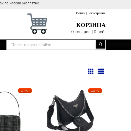
Оптово-розничный м
Войти
|
Регистрация
КОРЗИНА
0 товаров
|
0 руб.
−38%
−43%