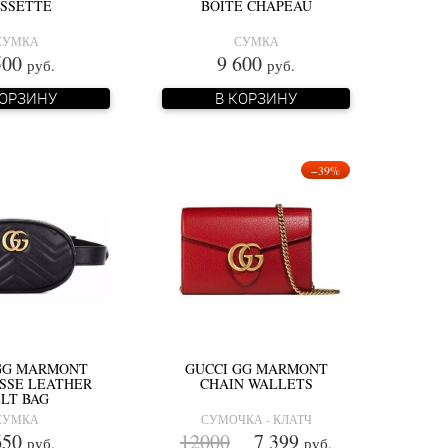
SSETTE
BOITE CHAPEAU
СУМКА
СУМКА
500
9 600
руб.
руб.
КОРЗИНУ
В КОРЗИНУ
−39%
GG MARMONT
GUCCI GG MARMONT
SSE LEATHER
CHAIN WALLETS
LT BAG
СУМКА
СУМОЧКА - КЛАТЧ
650
12000
7 399
руб.
руб.