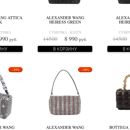
NG ATTICA
ALEXANDER WANG
ALEXA
K
HEIRESS GREEN
HEIR
СУМКА
СУМОЧКА - КЛАТЧ
СУМОЧ
990
14500
8 990
14500
руб.
руб.
ИНУ
В КОРЗИНУ
В 
−39%
−38%
R WANG
ALEXANDER WANG
BOTTEGA 