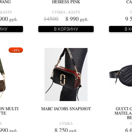
 WANG
HEIRESS PINK
CA
 КЛАТЧ
СУМКА - КЛАТЧ
900
14500
8 990
9 
руб.
руб.
ИНУ
В КОРЗИНУ
В 
−49%
ON MULTI
MARC JACOBS SNAPSHOT
GUCCI 
TTE
MATELA
BE
А
СУМКА
990
8 250
6 
руб.
руб.