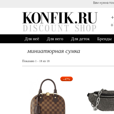
Вам нужна помощь? Обратитесь к нашим консультантам по телефону +7
+
+
Для неё
Для него
Для деток
Бренды
миниатюрная сумка
Показано 1 - 18 из 18
−47%