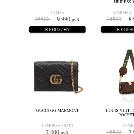
HEIRESS
СУМКА
СУМОЧКА -
15500
9 990
14500
8 
руб.
В КОРЗИНУ
В КОРЗ
GUCCI GG MARMONT
LOUIS VUITT
POCHE
СУМОЧКА КЛАТЧ
СУМК
7 400
15500
7 
руб.