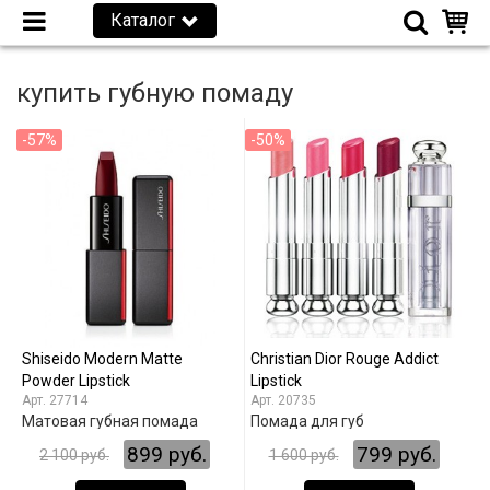
Каталог
купить губную помаду
-57%
-50%
Shiseido Modern Matte
Christian Dior Rouge Addict
Powder Lipstick
Lipstick
27714
20735
Матовая губная помада
Помада для губ
899 руб.
799 руб.
2 100 руб.
1 600 руб.