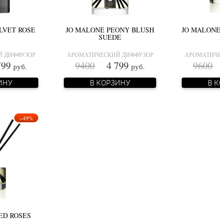
LVET ROSE
JO MALONE PEONY BLUSH
JO MALON
SUEDE
Й ДИФФУЗОР
АРОМАТИЧЕСКИЙ ДИФФУЗОР
АРОМАТИЧЕ
99
9400
4 799
9600
4
руб.
руб.
ИНУ
В КОРЗИНУ
В 
−49%
ED ROSES