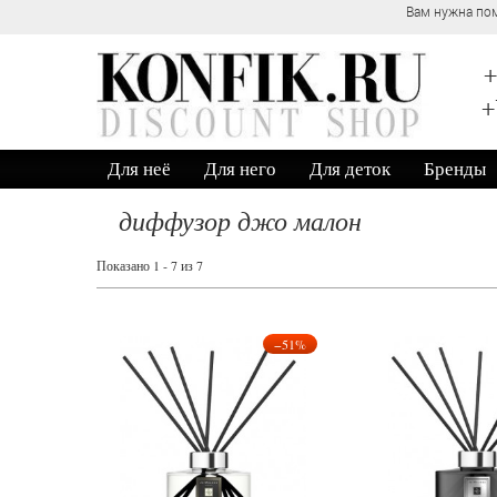
Вам нужна пом
+
+
Для неё
Для него
Для деток
Бренды
диффузор джо малон
Показано 1 - 7 из 7
−51%