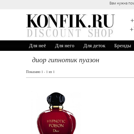
Вам нужна пом
+
+
Для неё
Для него
Для деток
Бренды
диор гипнотик пуазон
Показано 1 - 1 из 1