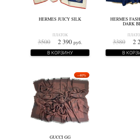
HERMES JUICY SILK
HERMES FAS
DARK B
ПЛАТОК
ПЛАТ
3500
2 390
3380
2 2
руб.
В КОРЗИНУ
В КОРЗ
−40%
GUCCI GG