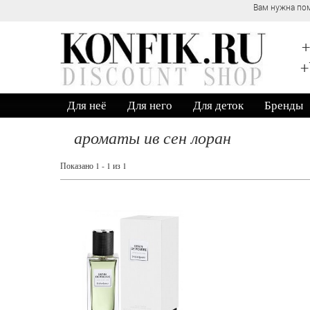
Вам нужна пом
+
+
Для неё
Для него
Для деток
Бренды
ароматы ив сен лоран
Показано 1 - 1 из 1