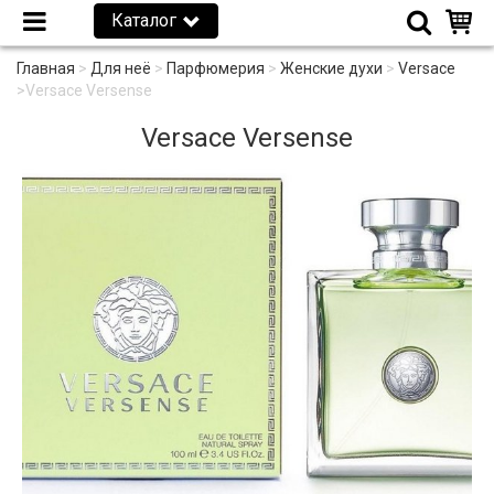
Каталог
Главная
>
Для неё
>
Парфюмерия
>
Женские духи
>
Versace
>
Versace Versense
Versace Versense