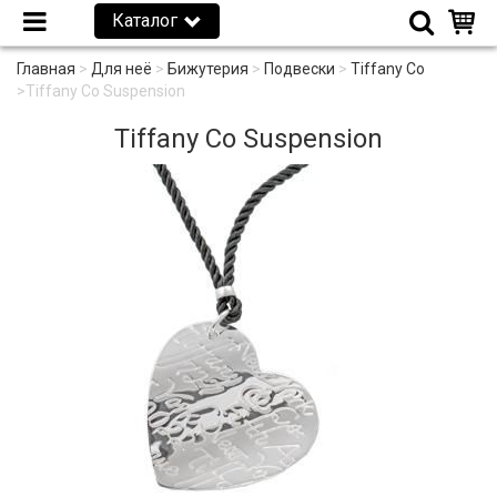
Каталог
Главная
>
Для неё
>
Бижутерия
>
Подвески
>
Tiffany Co
>
Tiffany Co Suspension
Tiffany Co Suspension