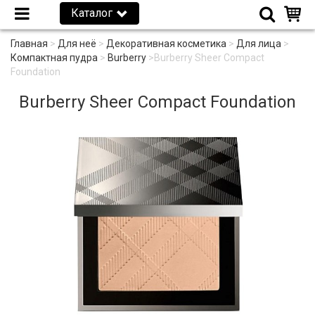
Каталог
Главная
>
Для неё
>
Декоративная косметика
>
Для лица
>
Компактная пудра
>
Burberry
>
Burberry Sheer Compact
Foundation
Burberry Sheer Compact Foundation