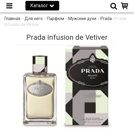
Каталог
Главная
>
Для него
>
Парфюм
>
Мужские духи
>
Prada
>
Prada
Infusion de Vetiver
Prada Infusion de Vetiver