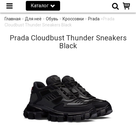
Каталог
Главная
>
Для неё
>
Обувь
>
Кроссовки
>
Prada
>
Prada
Cloudbust Thunder Sneakers Black
Prada Cloudbust Thunder Sneakers
Black