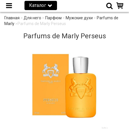
Каталог
Главная
>
Для него
>
Парфюм
>
Мужские духи
>
Parfums de
Marly
>
Parfums de Marly Perseus
Parfums de Marly Perseus