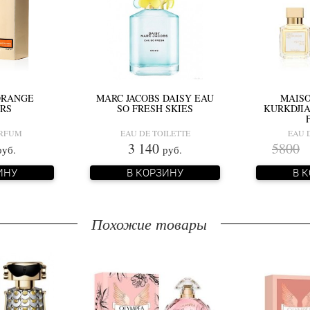
ORANGE
MARC JACOBS DAISY EAU
MAISO
RS
SO FRESH SKIES
KURKDJIA
ARFUM
EAU DE TOILETTE
EAU 
3 140
5800
3
руб.
руб.
ИНУ
В КОРЗИНУ
В 
Похожие товары