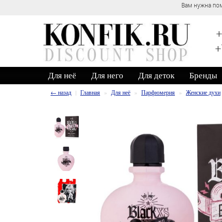
Вам нужна пом
+
+
Для неё
Для него
Для деток
Бренды
← назад
Главная
Для неё
Парфюмерия
Женские духи