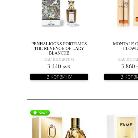
PENHALIGONS PORTRAITS
MONTALE 
THE REVENGE OF LADY
FLOWE
BLANCHE
EAU DE PARFUM
EAU DE P
3 440
3 860
руб.
В КОРЗИНУ
В КОРЗ
New!