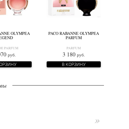
ANNE OLYMPEA
PACO RABANNE OLYMPEA
EGEND
PARFUM
DE PARFUM
PARFUM
070
3 180
руб.
руб.
КОРЗИНУ
В КОРЗИНУ
ывы