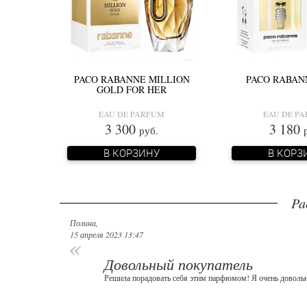
PACO RABANNE MILLION
PACO RABAN
GOLD FOR HER
EAU DE PARFUM
EAU DE P
3 300
3 180
руб.
В КОРЗИНУ
В КОРЗ
Pa
Полина
,
15 апреля 2023 13:47
Довольный покупатель
Решила порадовать себя этим парфюмом! Я очень довольн