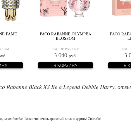
NE FAME
PACO RABANNE OLYMPEA
PACO RAB
BLOSSOM
L
ARFUM
EAU DE PARFUM
EAU 
3 040
3 
руб.
руб.
ИНУ
В КОРЗИНУ
В 
co Rabanne Black XS Be a Legend Debbie Harry, отз
а, запах бомба! Флакончик очень красивый, можно дарить! Спасибо!