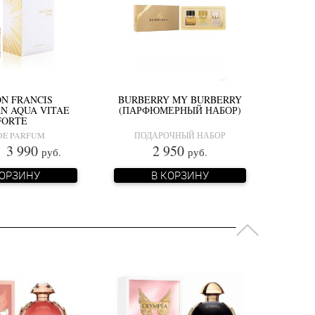
N FRANCIS
BURBERRY MY BURBERRY
N AQUA VITAE
(ПАРФЮМЕРНЫЙ НАБОР)
FORTE
DE PARFUM
ПОДАРОЧНЫЙ НАБОР
 990
2 950
руб.
руб.
КОРЗИНУ
В КОРЗИНУ