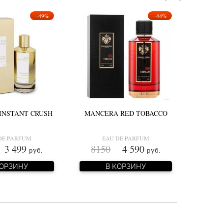
−49%
−44%
INSTANT CRUSH
MANCERA RED TOBACCO
DE PARFUM
EAU DE PARFUM
 499
8150
4 590
руб.
руб.
КОРЗИНУ
В КОРЗИНУ