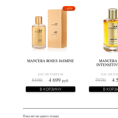
−42%
MANCERA ROSES JASMINE
MANCERA
INTENSITI
EAU DE PARFUM
EAU DE P
8100
4 699
7970
4 5
руб.
В КОРЗИНУ
В КОРЗ
Пока нет ни одного отзыва