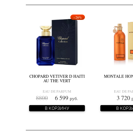
−26%
CHOPARD VETIVER D HAITI
MONTALE HO
AU THE VERT
EAU DE PARFUM
EAU DE P
8800
6 599
3 720
руб.
В КОРЗИНУ
В КОРЗ