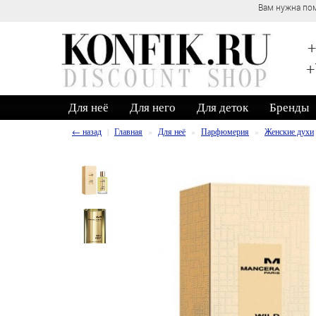
Вам нужна пом
+
+
Для неё
Для него
Для деток
Бренды
← назад
Главная
Для неё
Парфюмерия
Женские духи