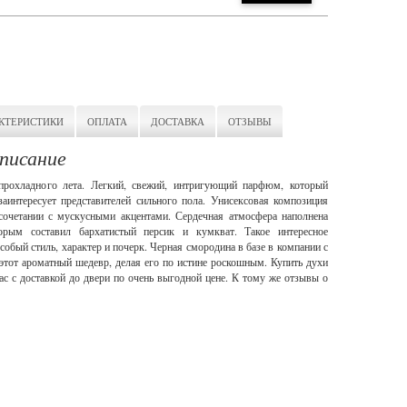
КТЕРИСТИКИ
ОПЛАТА
ДОСТАВКА
ОТЗЫВЫ
описание
 прохладного лета. Легкий, свежий, интригующий парфюм, который
аинтересует представителей сильного пола. Унисексовая композиция
сочетании с мускусными акцентами. Сердечная атмосфера наполнена
рым составил бархатистый персик и кумкват. Такое интересное
собый стиль, характер и почерк. Черная смородина в базе в компании с
этот ароматный шедевр, делая его по истине роскошным. Купить духи
 с доставкой до двери по очень выгодной цене. К тому же отзывы о