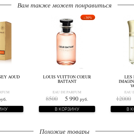
Вам также может понравиться
−30%
NEY AOUD
LOUIS VUITTON COEUR
LES 
BATTANT
IMAGIN
V
ARFUM
EAU DE PARFUM
EAU 
8500
5 990
12000
руб.
руб.
ИНУ
В КОРЗИНУ
В 
Похожие товары