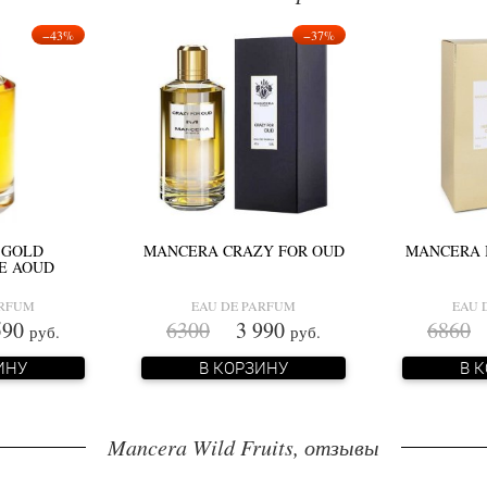
−43%
−37%
 GOLD
MANCERA CRAZY FOR OUD
MANCERA 
VE AOUD
ARFUM
EAU DE PARFUM
EAU 
90
6300
3 990
6860
3
руб.
руб.
ИНУ
В КОРЗИНУ
В 
Mancera Wild Fruits, отзывы