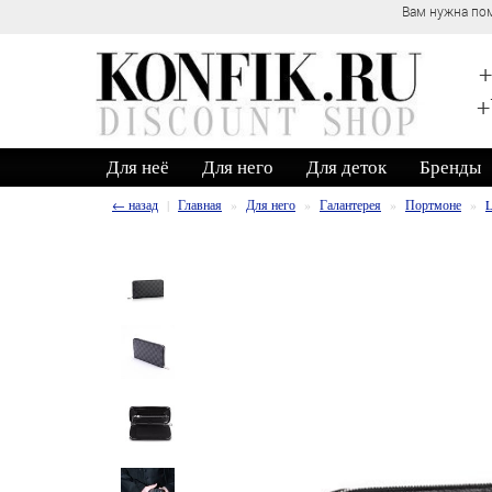
Вам нужна пом
+
+
Для неё
Для него
Для деток
Бренды
← назад
Главная
Для него
Галантерея
Портмоне
L