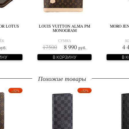
IOR LOTUS
LOUIS VUITTON ALMA PM
MORO JE
MONOGRAM
ЁК
СУМКА
К
17500
8 990
4 
руб.
руб.
ИНУ
В КОРЗИНУ
В 
Похожие товары
−52%
−52%