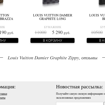
ITTON
LOUIS VUITTON DAMIER
LOUIS VU
BRAZZA
GRAPHITE LONG
B
НИК
БУМАЖНИК
БУ
190
11000
5 290
10500
руб.
руб.
ИНУ
В КОРЗИНУ
В 
Louis Vuitton Damier Graphite Zippy, отзывы
мация:
Новостная рассылка:
ставки
Получайте самую свежую информацию о
латы
эксклюзивных предложениях