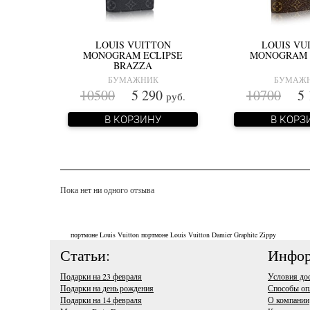
LOUIS VUITTON
LOUIS VU
MONOGRAM ECLIPSE
MONOGRAM 
BRAZZA
БУМАЖНИК
БУМАЖ
10500
5 290
10700
5 
руб.
В КОРЗИНУ
В КОРЗ
Пока нет ни одного отзыва
портмоне Louis Vuitton
портмоне Louis Vuitton Damier Graphite Zippy
Статьи:
Инфор
Подарки на 23 февраля
Условия до
Подарки на день рождения
Способы оп
Подарки на 14 февраля
О компании