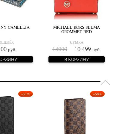
NNY CAMELLIA
MICHAEL KORS SELMA
GROMMET RED
ОШЕЛЁК
СУМКА
400
14000
10 499
руб.
руб.
КОРЗИНУ
В КОРЗИНУ
−51%
−50%