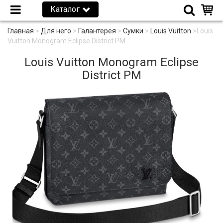
Каталог
Главная
>
Для него
>
Галантерея
>
Сумки
>
Louis Vuitton
>
Louis
Vuitton Monogram Eclipse District PM
Louis Vuitton Monogram Eclipse
District PM