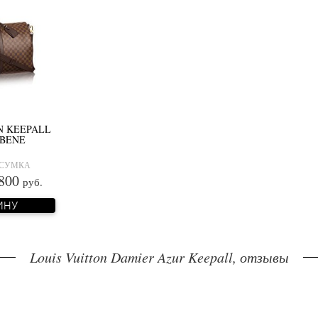
N KEEPALL
EBENE
 СУМКА
800
руб.
ИНУ
Louis Vuitton Damier Azur Keepall, отзывы