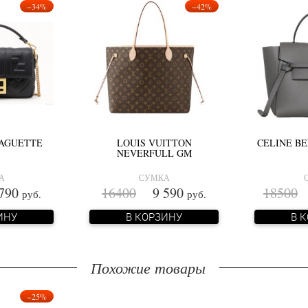
−34%
−42%
BAGUETTE
LOUIS VUITTON
CELINE BE
NEVERFULL GM
А
СУМКА
790
16400
9 590
18500
1
руб.
руб.
ИНУ
В КОРЗИНУ
В 
Похожие товары
−25%