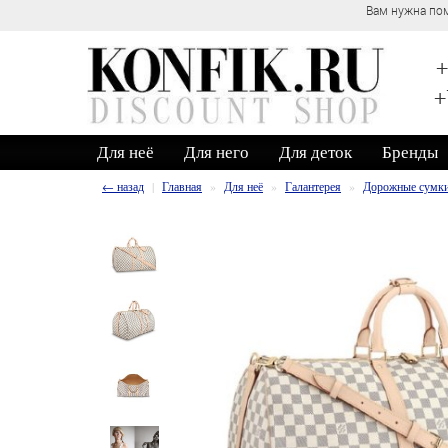
Вам нужна помощь? Обратитесь к нашим кон
+
+
Для неё
Для него
Для деток
Бренды
← назад
Главная
Для неё
Галантерея
Дорожные сумк