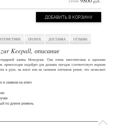
9800
12500
руб.
ДОБАВИТЬ В КОРЗИНУ
КТЕРИСТИКИ
ОПЛАТА
ДОСТАВКА
ОТЗЫВЫ
Azur Keepall, описание
гендарной канвы Monogram. Она очень вместительна и идеально
м, превосходно подойдет для дальних поездок (соответствует нормам
ть в руке, на локте или на съемном плечевом ремне, что позволяет
ю и замком на ключ
нии
ручки
ый по длине ремень