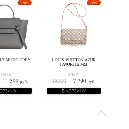
−38%
−49%
LT MICRO GREY
LOUIS VUITTON AZUR
FAVORITE MM
СУМКА
КЛАТЧ
1 599
15000
7 790
руб.
руб.
КОРЗИНУ
В КОРЗИНУ