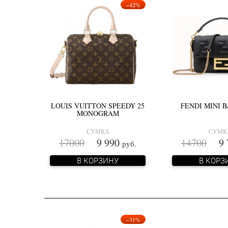
−42%
LOUIS VUITTON SPEEDY 25
FENDI MINI 
MONOGRAM
СУМКА
СУМК
17000
9 990
14700
9 
руб.
В КОРЗИНУ
В КОРЗ
−31%