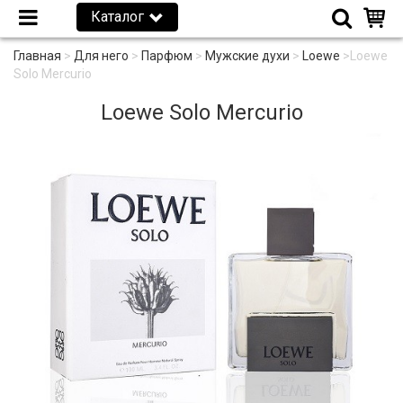
Каталог
Главная
>
Для него
>
Парфюм
>
Мужские духи
>
Loewe
>
Loewe
Solo Mercurio
Loewe Solo Mercurio