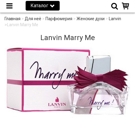
Каталог
Главная
>
Для неё
>
Парфюмерия
>
Женские духи
>
Lanvin
>
Lanvin Marry Me
Lanvin Marry Me