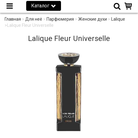
Каталог
Главная
>
Для неё
>
Парфюмерия
>
Женские духи
>
Lalique
>
Lalique Fleur Universelle
Lalique Fleur Universelle