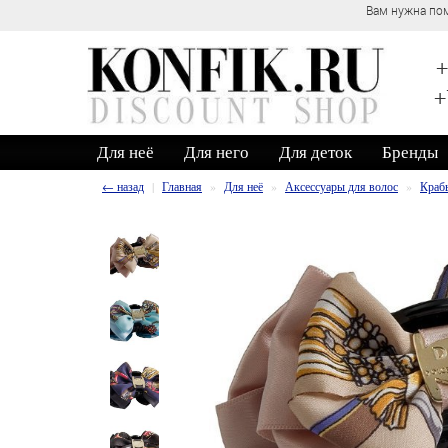
Вам нужна пом
+
+
Для неё
Для него
Для деток
Бренды
← назад
Главная
Для неё
Аксессуары для волос
Краб