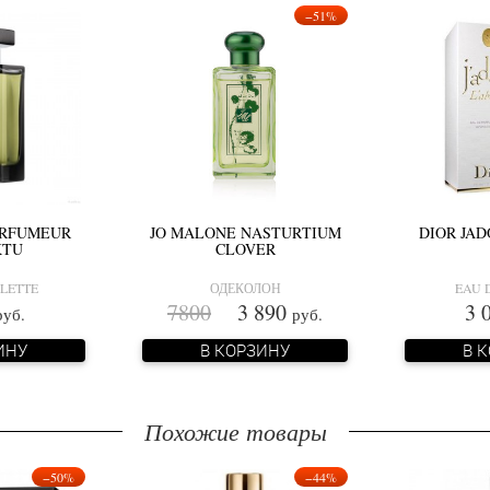
−51%
ARFUMEUR
JO MALONE NASTURTIUM
DIOR JAD
KTU
CLOVER
ILETTE
ОДЕКОЛОН
EAU 
7800
3 890
3 
руб.
руб.
ИНУ
В КОРЗИНУ
В 
Похожие товары
−50%
−44%