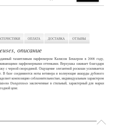
КТЕРИСТИКИ
ОПЛАТА
ДОСТАВКА
ОТЗЫВЫ
reuses, описание
 созданный талантливым парфюмером Калисом Беккером в 2008 году,
аживающими парфюмерными оттенками. Верхушка оживает благодаря
шку с черной смородиной. Ощущение элегантной роскоши усиливается
е. В базе соединяются ноты ветивера и волнующие аккорды дубового
 наделяет композицию соблазнительностью, индивидуальным характером
iaisons Dangereuses заключенные в стильный, характерный для марки
годной цене.