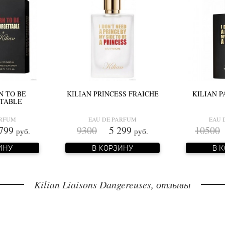
N TO BE
KILIAN PRINCESS FRAICHE
KILIAN P
TABLE
ARFUM
EAU DE PARFUM
EAU 
799
9300
5 299
10500
руб.
руб.
ИНУ
В КОРЗИНУ
В 
Kilian Liaisons Dangereuses, отзывы