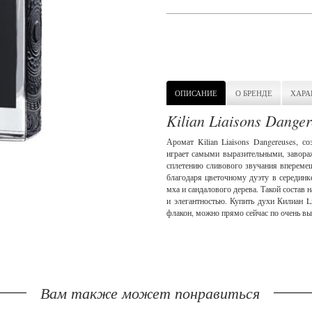
ОПИСАНИЕ
О БРЕНДЕ
ХАРА
Kilian Liaisons Dange
Аромат Kilian Liaisons Dangereuses,
играет самыми выразительными, завор
сплетению сливового звучания впереме
благодаря цветочному дуэту в серединк
мха и сандалового дерева. Такой состав
и элегантностью. Купить духи Килиан L
флакон, можно прямо сейчас по очень вы
Вам также может понравиться