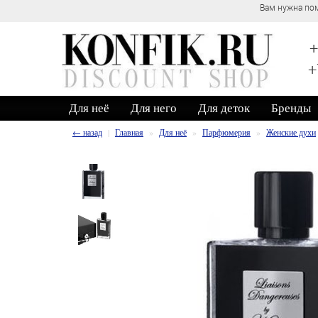
Вам нужна пом
+
+
Для неё
Для него
Для деток
Бренды
← назад
Главная
Для неё
Парфюмерия
Женские духи