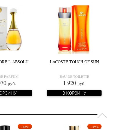
ORE L ABSOLU
LACOSTE TOUCH OF SUN
DE PARFUM
EAU DE TOILETTE
070
1 920
руб.
руб.
КОРЗИНУ
В КОРЗИНУ
−48%
−49%