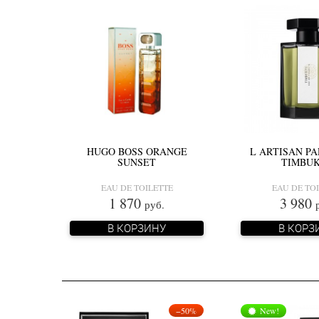
HUGO BOSS ORANGE
L ARTISAN P
SUNSET
TIMBU
EAU DE TOILETTE
EAU DE TO
1 870
3 980
руб.
В КОРЗИНУ
В КОРЗ
−50%
New!