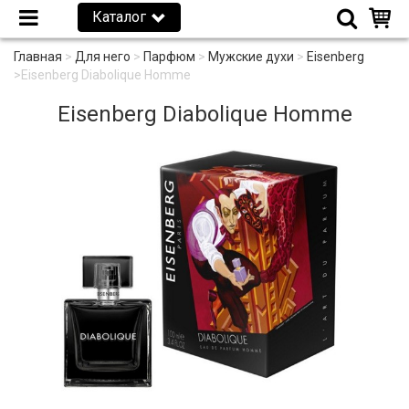
Каталог
Главная
>
Для него
>
Парфюм
>
Мужские духи
>
Eisenberg
>
Eisenberg Diabolique Homme
Eisenberg Diabolique Homme