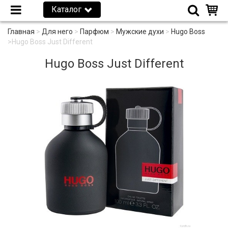
Каталог
Главная
>
Для него
>
Парфюм
>
Мужские духи
>
Hugo Boss
>
Hugo Boss Just Different
Hugo Boss Just Different