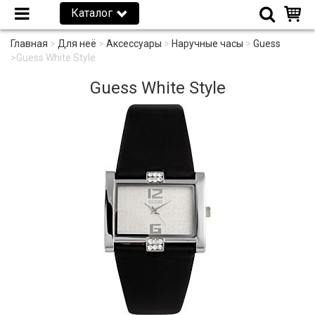
Каталог
Главная
>
Для неё
>
Аксессуары
>
Наручные часы
>
Guess
>
Guess White Style
Guess White Style