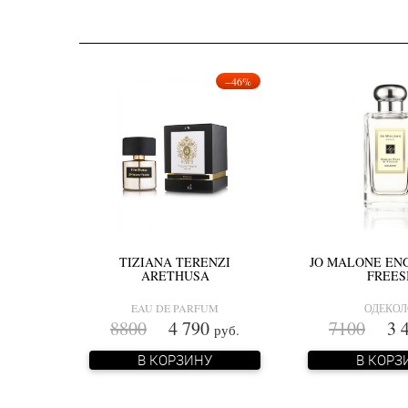
−46%
TIZIANA TERENZI
JO MALONE EN
ARETHUSA
FREES
EAU DE PARFUM
ОДЕКО
8800
4 790
7100
3 4
руб.
В КОРЗИНУ
В КОРЗ