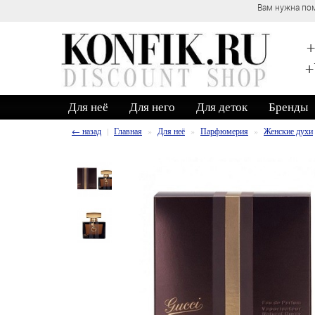
Вам нужна пом
+
+
Для неё
Для него
Для деток
Бренды
← назад
Главная
Для неё
Парфюмерия
Женские духи