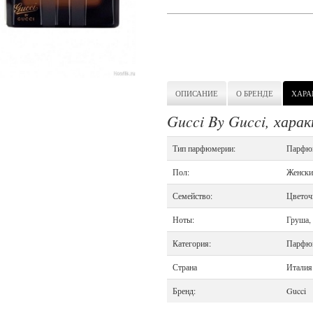
ОПИСАНИЕ
О БРЕНДЕ
ХАРА
Gucci By Gucci, хара
Тип парфюмерии:
Парфюм
Пол:
Женски
Семейство:
Цветоч
Ноты:
Груша,
Категория:
Парфюм
Страна
Италия
Бренд:
Gucci