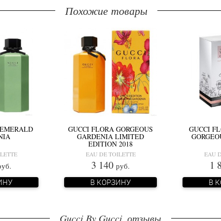
Похожие товары
 EMERALD
GUCCI FLORA GORGEOUS
GUCCI FL
NIA
GARDENIA LIMITED
GORGEO
EDITION 2018
ILETTE
EAU DE TOILETTE
EAU D
3 140
1 
руб.
руб.
ИНУ
В КОРЗИНУ
В 
Gucci By Gucci, отзывы