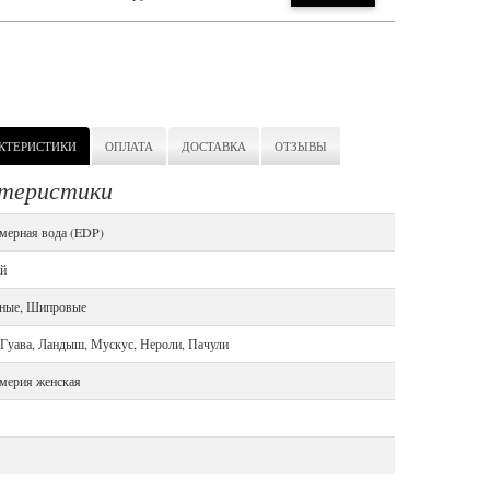
КТЕРИСТИКИ
ОПЛАТА
ДОСТАВКА
ОТЗЫВЫ
ктеристики
ерная вода (EDP)
й
ные, Шипровые
 Гуава, Ландыш, Мускус, Нероли, Пачули
ерия женская