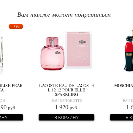
Вам также может понравиться
−51%
GLISH PEAR
LACOSTE EAU DE LACOSTE
MOSCHIN
IA
L 12 12 POUR ELLE
SPARKLING
ЛОН
EAU DE TOILETTE
EAU D
90
1 920
1 
руб.
руб.
ИНУ
В КОРЗИНУ
В 