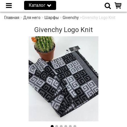
Каталог
Главная
>
Для него
>
Шарфы
>
Givenchy
>
Givenchy Logo Knit
Givenchy Logo Knit