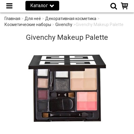
Каталог
Главная
>
Для неё
>
Декоративная косметика
>
Косметические наборы
>
Givenchy
>
Givenchy Makeup Palette
Givenchy Makeup Palette