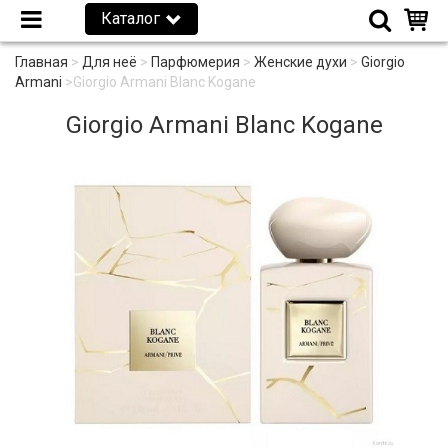
Каталог
Главная
>
Для неё
>
Парфюмерия
>
Женские духи
>
Giorgio
Armani
>
Giorgio Armani Blanc Kogane
Giorgio Armani Blanc Kogane