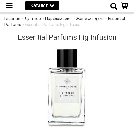
Каталог
Главная
>
Для неё
>
Парфюмерия
>
Женские духи
>
Essential
Parfums
>
Essential Parfums Fig Infusion
Essential Parfums Fig Infusion