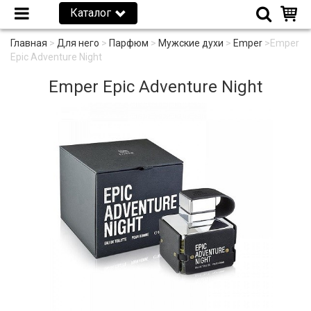
Каталог
Главная
>
Для него
>
Парфюм
>
Мужские духи
>
Emper
>
Emper
Epic Adventure Night
Emper Epic Adventure Night