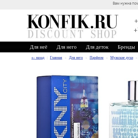
Вам нужна пом
+
+
Для неё
Для него
Для деток
Бренды
← назад
Главная
Для него
Парфюм
Мужские духи