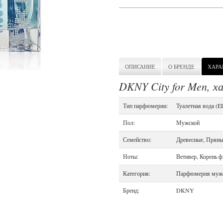
ОПИСАНИЕ
О БРЕНДЕ
ХАРА
DKNY City for Men, 
Тип парфюмерии:
Туалетная вода (E
Пол:
Мужской
Семейство:
Древесные, Прян
Ноты:
Ветивер, Корень 
Категория:
Парфюмерия муж
Бренд:
DKNY