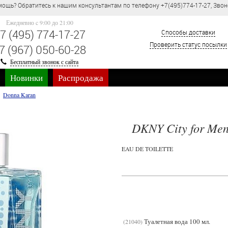
ощь? Обратитесь к нашим консультантам по телефону +7(495)774-17-27, Звон
Ежедневно c 9:00 до 21:00
7 (495) 774-17-27
Способы доставки
Проверить статус посылки
7 (967) 050-60-28
Бесплатный звонок с сайта
Новинки
Распродажа
Donna Karan
DKNY City for Me
EAU DE TOILETTE
Туалетная вода 100 мл.
21040