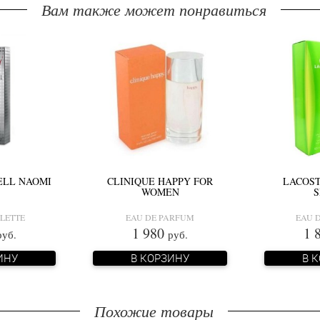
Вам также может понравиться
ELL NAOMI
CLINIQUE HAPPY FOR
LACOST
WOMEN
S
ILETTE
EAU DE PARFUM
EAU D
1 980
1 
руб.
руб.
ИНУ
В КОРЗИНУ
В 
Похожие товары