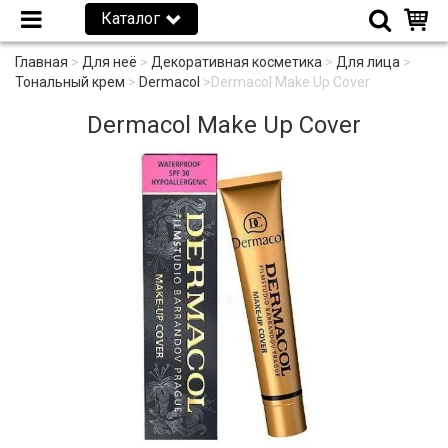
Каталог
Главная
>
Для неё
>
Декоративная косметика
>
Для лица
>
Тональный крем
>
Dermacol
>
Dermacol Make Up Cover
Dermacol Make Up Cover