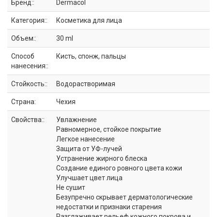
Бренд::
Dermacol
Категория::
Косметика для лица
Объем::
30 ml
Способ
Кисть, спонж, пальцы
нанесения::
Стойкость::
Водорастворимая
Страна:
Чехия
Свойства::
Увлажнение
Равномерное, стойкое покрытие
Легкое нанесение
Защита от УФ-лучей
Устранение жирного блеска
Создание единого ровного цвета кожи
Улучшает цвет лица
Не сушит
Безупречно скрывает дерматологические
недостатки и признаки старения
Разглаживает рельеф кожного покрова и