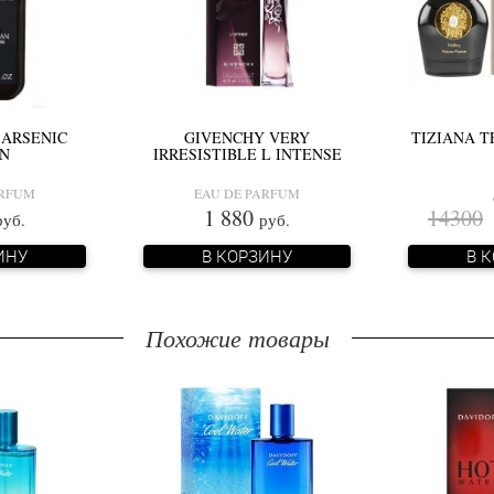
 ARSENIC
GIVENCHY VERY
TIZIANA T
N
IRRESISTIBLE L INTENSE
ARFUM
EAU DE PARFUM
1 880
14300
руб.
руб.
ИНУ
В КОРЗИНУ
В 
Похожие товары