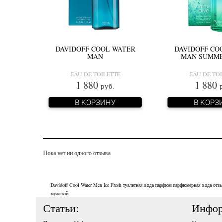
DAVIDOFF COOL WATER
DAVIDOFF CO
MAN
MAN SUMME
EAU DE TOILETTE
EAU DE TO
1 880
1 880
руб.
В КОРЗИНУ
В КОРЗ
Пока нет ни одного отзыва
Davidoff Cool Water Men Ice Fresh
туалетная вода
парфюм
парфюмерная вода
отз
мужской
Статьи:
Инфор