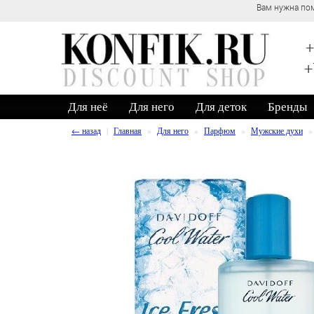
Вам нужна пом
+
+
Для неё
Для него
Для деток
Бренды
← назад
Главная
Для него
Парфюм
Мужские духи