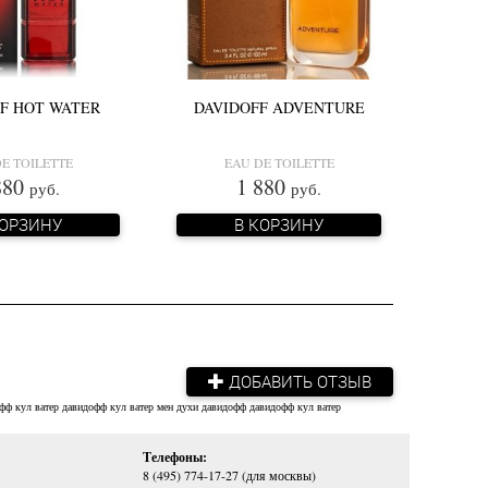
F HOT WATER
DAVIDOFF ADVENTURE
E TOILETTE
EAU DE TOILETTE
880
1 880
руб.
руб.
КОРЗИНУ
В КОРЗИНУ
ДОБАВИТЬ ОТЗЫВ
фф кул ватер
давидофф кул ватер мен
духи давидофф
давидофф кул ватер
Телефоны:
8 (495) 774-17-27 (для москвы)