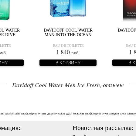
OL WATER
DAVIDOFF COOL WATER
DAVIDOF
R DIVE
MAN INTO THE OCEAN
ILETTE
EAU DE TOILETTE
EAU D
1 840
1 
руб.
руб.
ИНУ
В КОРЗИНУ
В 
Davidoff Cool Water Men Ice Fresh, отзывы
ывы
аромат
цена
парфюмерия
купить духи
мужские духи
мужская парфюмерия
духи давидов
духи давидо
мация:
Новостная рассылка: