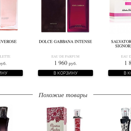
 EVEROSE
DOLCE GABBANA INTENSE
SALVATO
SIGNOR
ILETTE
EAU DE PARFUM
EAU D
1 960
1 
руб.
руб.
ИНУ
В КОРЗИНУ
В 
Похожие товары