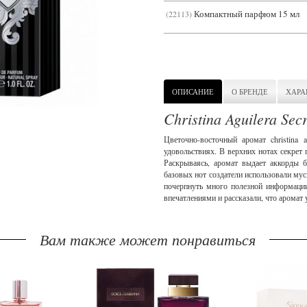
Компактный парфюм 15 мл
22113
ОПИСАНИЕ
О БРЕНДЕ
ХАРА
Christina Aguilera Sec
Цветочно-восточный аромат christina 
удовольствиях. В верхних нотах секрет
Раскрываясь, аромат выдает аккорды бу
базовых нот создатели использовали мус
почерпнуть много полезной информаци
впечатлениями и рассказали, что аромат
Вам также может понравиться