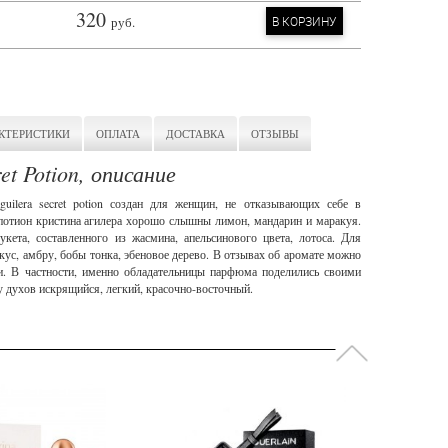
320
руб.
В КОРЗИНУ
КТЕРИСТИКИ
ОПЛАТА
ДОСТАВКА
ОТЗЫВЫ
ret Potion, описание
aguilera secret potion создан для женщин, не отказывающих себе в
 потион кристина агилера хорошо слышны лимон, мандарин и маракуя.
кета, составленного из жасмина, апельсинового цвета, лотоса. Для
кус, амбру, бобы тонка, эбеновое дерево. В отзывах об аромате можно
и. В частности, именно обладательницы парфюма поделились своими
 у духов искрящийся, легкий, красочно-восточный.