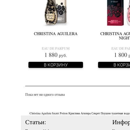
CHRISTINA AGUILERA
CHRISTINA AG
NIGH
EAU DE PARFUM
EAU DE P
1 880
1 800
руб.
В КОРЗИНУ
В КОРЗ
Пока нет ни одного отзыва
Christina Aguilera Secret Potion
Кристина Агилера Секрет Поушен
туалетная вода
Статьи:
Инфор