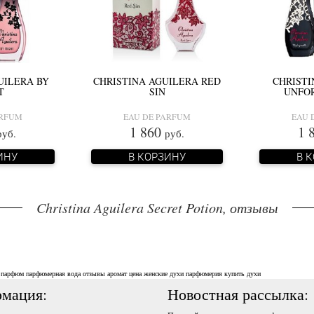
UILERA BY
CHRISTINA AGUILERA RED
CHRISTI
T
SIN
UNFO
ARFUM
EAU DE PARFUM
EAU 
1 860
1 
руб.
руб.
ИНУ
В КОРЗИНУ
В 
Christina Aguilera Secret Potion, отзывы
парфюм
парфюмерная вода
отзывы
аромат
цена
женские духи
парфюмерия
купить духи
мация:
Новостная рассылка: