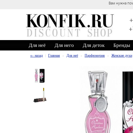
Вам нужна пом
+
+
Для неё
Для него
Для деток
Бренды
← назад
Главная
Для неё
Парфюмерия
Женские духи