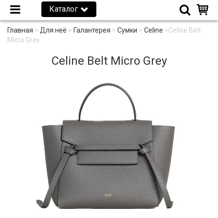
Каталог
Главная
>
Для неё
>
Галантерея
>
Сумки
>
Celine
>
Celine Belt
Micro Grey
Celine Belt Micro Grey