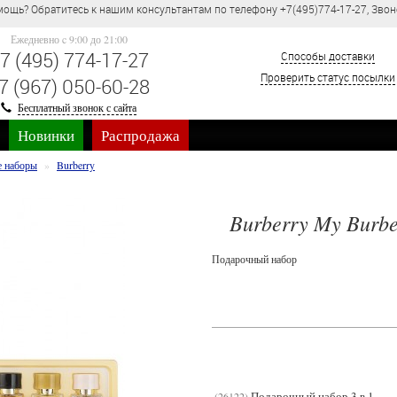
ощь? Обратитесь к нашим консультантам по телефону +7(495)774-17-27, Звон
Ежедневно c 9:00 до 21:00
7 (495) 774-17-27
Способы доставки
Проверить статус посылки
7 (967) 050-60-28
Бесплатный звонок с сайта
Новинки
Распродажа
 наборы
Burberry
Burberry My Burb
Подарочный набор
Подарочный набор 3 в 1
26122