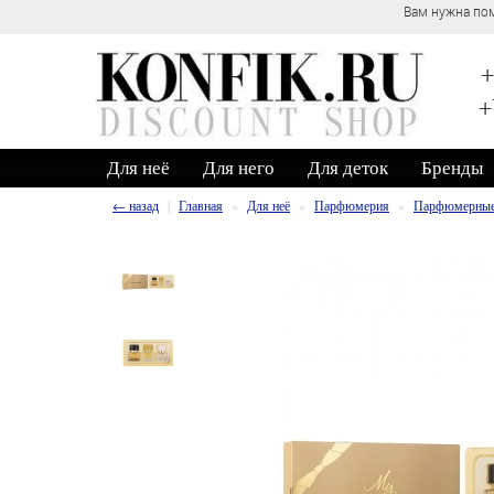
Вам нужна пом
+
+
Для неё
Для него
Для деток
Бренды
← назад
Главная
Для неё
Парфюмерия
Парфюмерные