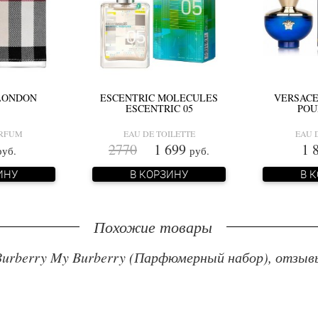
LONDON
ESCENTRIC MOLECULES
VERSACE
ESCENTRIC 05
POU
ARFUM
EAU DE TOILETTE
EAU 
2770
1 699
1 
руб.
руб.
ИНУ
В КОРЗИНУ
В 
Похожие товары
Burberry My Burberry (Парфюмерный набор), отзыв