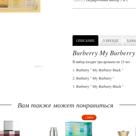
ОПИСАНИЕ
О БРЕНДЕ
ХАРА
Burberry My Burberr
В набор входят три аромата по 25 мл :
1. Burberry " My Burberry Black "
2. Burberry " My Burberry "
3. Burberry " My Burberry Blush "
Вам также может понравиться
−39%