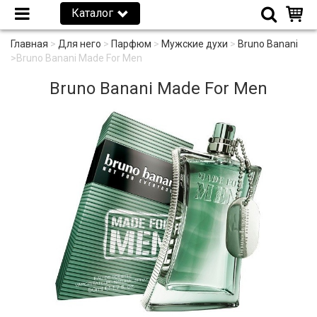
Каталог
Главная
>
Для него
>
Парфюм
>
Мужские духи
>
Bruno Banani
>
Bruno Banani Made For Men
Bruno Banani Made For Men