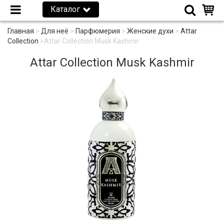
Каталог
Главная
>
Для неё
>
Парфюмерия
>
Женские духи
>
Attar
Collection
>
Attar Collection Musk Kashmir
Attar Collection Musk Kashmir