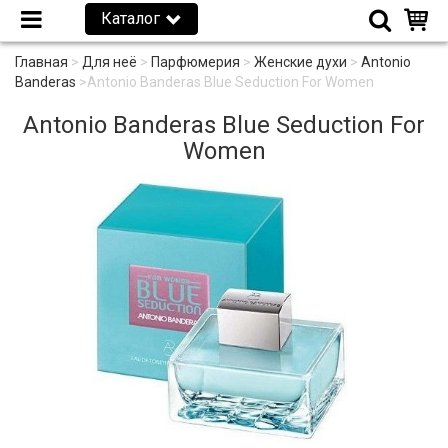
Каталог
Главная
>
Для неё
>
Парфюмерия
>
Женские духи
>
Antonio
Banderas
>
Antonio Banderas Blue Seduction For Women
Antonio Banderas Blue Seduction For
Women