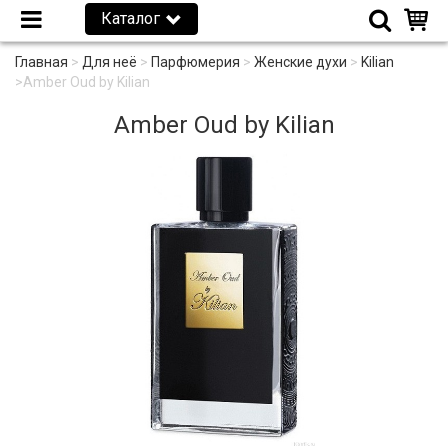
Каталог
Главная
>
Для неё
>
Парфюмерия
>
Женские духи
>
Kilian
>
Amber Oud by Kilian
Amber Oud by Kilian