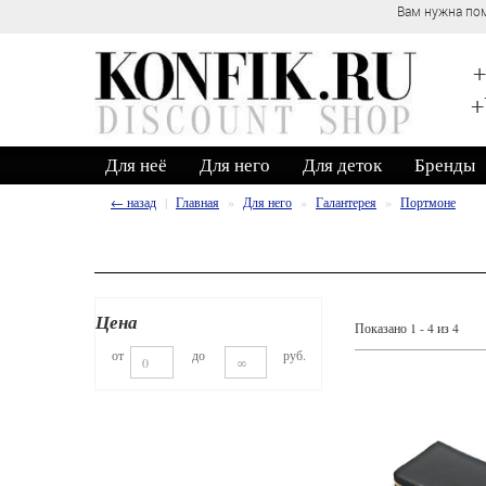
Вам нужна помощь? Обратитесь к нашим консультантам по телефону +7
+
+
Для неё
Для него
Для деток
Бренды
← назад
Главная
Для него
Галантерея
Портмоне
Цена
Показано 1 - 4 из 4
от
до
руб.