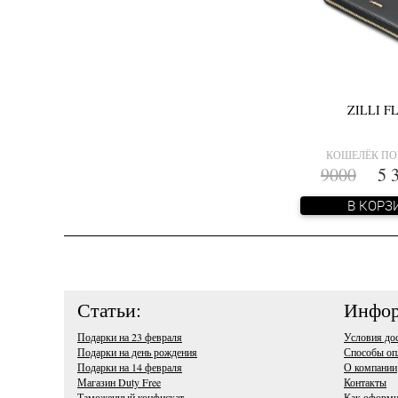
ZILLI F
КОШЕЛЁК П
9000
5 3
В КОРЗ
Статьи:
Инфор
Подарки на 23 февраля
Условия до
Подарки на день рождения
Способы оп
Подарки на 14 февраля
О компании
Магазин Duty Free
Контакты
Таможенный конфискат
Как оформи