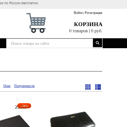
Оптово-розничный м
Войти
|
Регистрация
КОРЗИНА
0 товаров
|
0 руб.
Цене
Популярности
−38%