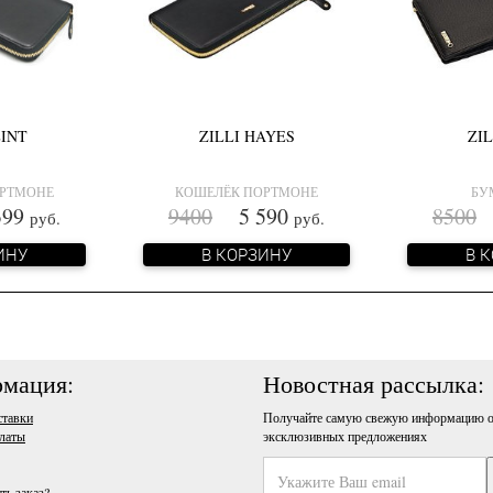
LINT
ZILLI HAYES
ZI
ОРТМОНЕ
КОШЕЛЁК ПОРТМОНЕ
БУ
99
9400
5 590
8500
5
руб.
руб.
ИНУ
В КОРЗИНУ
В 
мация:
Новостная рассылка:
ставки
Получайте самую свежую информацию о
латы
эксклюзивных предложениях
ть заказ?