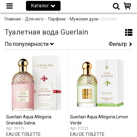
Каталог
Главная
>
Для него
>
Парфюм
>
Мужские духи
>
Guerlain
Туалетная вода Guerlain
По популярности
Фильтр
Guerlain Aqua Allegoria
Guerlain Aqua Allegoria Limon
Granada Salvia
Verde
29176
27322
EAU DE TOILETTE
EAU DE TOILETTE