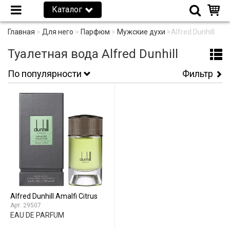
Каталог
Главная
>
Для него
>
Парфюм
>
Мужские духи
>
Alfred Dunhill
Туалетная вода Alfred Dunhill
По популярности
Фильтр
Alfred Dunhill Amalfi Citrus
29507
EAU DE PARFUM