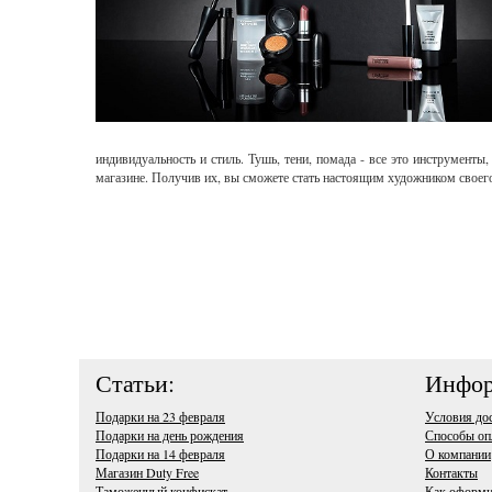
индивидуальность и стиль. Тушь, тени, помада - все это инструмен
магазине. Получив их, вы сможете стать настоящим художником своего
Статьи:
Инфор
Подарки на 23 февраля
Условия до
Подарки на день рождения
Способы оп
Подарки на 14 февраля
О компании
Магазин Duty Free
Контакты
Таможенный конфискат
Как оформи