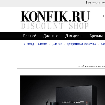
Вам нужна пом
+
+
Для неё
Для него
Для деток
Бренды
← назад
Главная
Для неё
Декоративная косметика
Кос
В этой категории нет ни