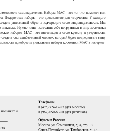
 возможность самовыражения. Наборы MAC - это то, что поможет вам
жа. Подарочные наборы - это вдохновение для творчества. У каждого
м создать уникальный образ и подчеркнуть свою индивидуальность. Мы
го макияжа. Нужно лишь позволить себе погрузиться в мир косметики
еских наборов MAC - это инвестиция в свою красоту и уверенность.
т создать сногсшибательный макияж, который будет подчеркивать вашу
озможность приобрести уникальные наборы косметики MAC в интернет-
Телефоны:
8 (495) 774-17-27 (для москвы)
 новинках и
8 (967) 050-60-28 (для регионов)
Офисы в России:
Москва, ул. Самокатная, д. 4, стр. 13
Санкт-Петербург, ул. Тамбовская, д. 17